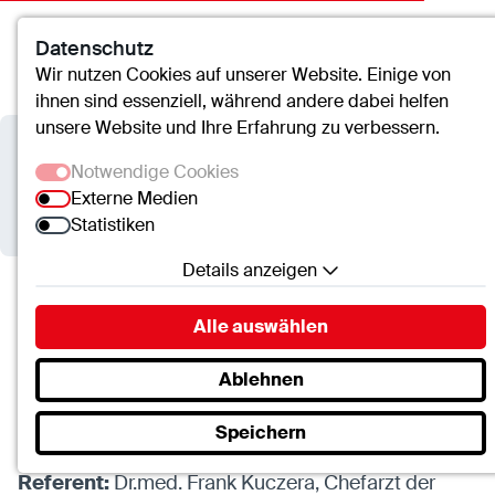
Datenschutz
Kontakt
Suche
Menü
Wir nutzen Cookies auf unserer Website. Einige von
ihnen sind essenziell, während andere dabei helfen
unsere Website und Ihre Erfahrung zu verbessern.
St.-Clemens-Hospital Geldern
Notwendige Cookies
Externe Medien
Vortrag: Palliativmedizin
Statistiken
Details anzeigen
Notwendige Cookies
St.-Clemens-Hospital Geldern
Termine
Alle auswählen
Essenzielle Cookies ermöglichen grundlegende
Vortrag: Palliativmedizin
Funktionen und sind für die einwandfreie Funktion
Ablehnen
der Website erforderlich.
Speichern
SC.Cookie
28.10.2026 , 18:00 Uhr bis 19:00 Uhr
Name:
mscookie
Referent:
Dr.med. Frank Kuczera, Chefarzt der