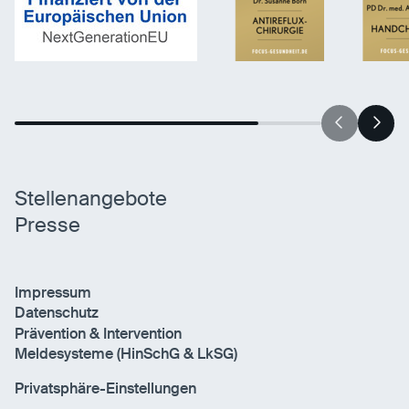
Statistiken
Statistiken-Cookies erfassen Informationen
anonym. Diese Informationen helfen uns zu
verstehen, wie unsere Besucher unsere Website
nutzen.
Matomo
Stellenangebote
Anbieter:
Matomo
Presse
Impressum
Datenschutz
Prävention & Intervention
Meldesysteme (HinSchG & LkSG)
Privatsphäre-Einstellungen