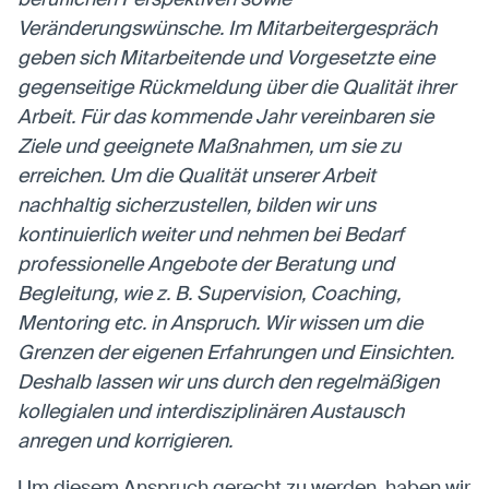
Anbieter:
Eigentümer dieser Website
Veränderungswünsche. Im Mitarbeitergespräch
Zweck:
Speichert die vom Benutzer ausgewählten
geben sich Mitarbeitende und Vorgesetzte eine
Cookieeinstellungen.
Cookie Laufzeit:
2 Wochen
gegenseitige Rückmeldung über die Qualität ihrer
Arbeit. Für das kommende Jahr vereinbaren sie
Ziele und geeignete Maßnahmen, um sie zu
Externe Medien
erreichen. Um die Qualität unserer Arbeit
Mit Ihrer Zustimmung erlauben Sie das Laden von
nachhaltig sicherzustellen, bilden wir uns
externen Medien.
kontinuierlich weiter und nehmen bei Bedarf
professionelle Angebote der Beratung und
Vimeo
Anbieter:
Vimeo Inc.
Begleitung, wie z. B. Supervision, Coaching,
Zweck:
Verwendung um Vimeo-Videoinhalte zu
Mentoring etc. in Anspruch. Wir wissen um die
entsperren.
Grenzen der eigenen Erfahrungen und Einsichten.
Deshalb lassen wir uns durch den regelmäßigen
Youtube
kollegialen und interdisziplinären Austausch
Anbieter:
Youtube LLC
anregen und korrigieren.
Zweck:
Verwendung um Youtube-Videoinhalte zu
entsperren.
Um diesem Anspruch gerecht zu werden, haben wir