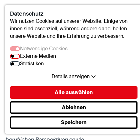
Datenschutz
Kontakt
Suche
Menü
Wir nutzen Cookies auf unserer Website. Einige von
ihnen sind essenziell, während andere dabei helfen
unsere Website und Ihre Erfahrung zu verbessern.
Notwendige Cookies
St.-Clemens-Hospital Geldern
Externe Medien
Karriere & Ausbildung
Fort-und Weiterbildungen
Statistiken
Details anzeigen
Notwendige Cookies
Fort- und Weiterbildungen
Alle auswählen
Essenzielle Cookies ermöglichen grundlegende
Funktionen und sind für die einwandfreie Funktion
Ablehnen
Auszug aus der Leitbild der ctt
der Website erforderlich.
Regelmäßig besprechen wir mit allen
Speichern
SC.Cookie
Mitarbeitenden ihre Arbeitsplatzsituation, ihre
Name:
mscookie
beruflichen Perspektiven sowie