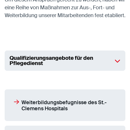
eine Reihe von Maßnahmen zur Aus-, Fort- und
Weiterbildung unserer Mitarbeitenden fest etabliert.
Statistiken
Statistiken-Cookies erfassen Informationen
anonym. Diese Informationen helfen uns zu
verstehen, wie unsere Besucher unsere Website
nutzen.
Qualifizierungsangebote für den
Matomo
Pflegedienst
Anbieter:
Matomo
Weiterbildungsbefugnisse des St.-
Clemens Hospitals