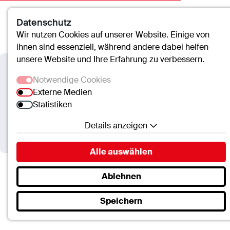
Datenschutz
Kontakt
Suche
Menü
Wir nutzen Cookies auf unserer Website. Einige von
ihnen sind essenziell, während andere dabei helfen
unsere Website und Ihre Erfahrung zu verbessern.
St.-Clemens-Hospital Geldern
Notwendige Cookies
Externe Medien
Patientenseminar
Statistiken
Adipositas: Erstberatungs-
Details anzeigen
Information
Notwendige Cookies
Alle auswählen
Essenzielle Cookies ermöglichen grundlegende
Funktionen und sind für die einwandfreie Funktion
Ablehnen
St.-Clemens-Hospital Geldern
Termine
der Website erforderlich.
Patientenseminar Adipositas:…
Speichern
SC.Cookie
Name:
mscookie