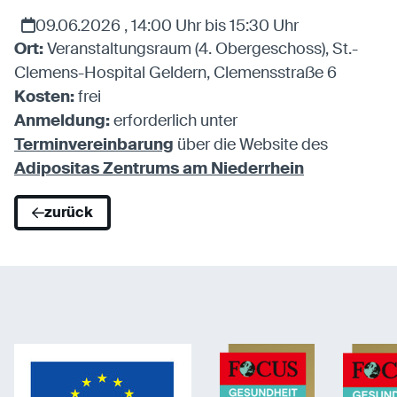
Anbieter:
Eigentümer dieser Website
09.06.2026 , 14:00 Uhr bis 15:30 Uhr
Zweck:
Speichert die vom Benutzer ausgewählten
Cookieeinstellungen.
Ort:
Veranstaltungsraum (4. Obergeschoss), St.-
Cookie Laufzeit:
2 Wochen
Clemens-Hospital Geldern, Clemensstraße 6
Kosten:
frei
Anmeldung:
erforderlich unter
Externe Medien
Terminvereinbarung
über die Website des
Mit Ihrer Zustimmung erlauben Sie das Laden von
Adipositas Zentrums am Niederrhein
externen Medien.
zurück
Vimeo
Anbieter:
Vimeo Inc.
Zweck:
Verwendung um Vimeo-Videoinhalte zu
entsperren.
Youtube
Anbieter:
Youtube LLC
Zweck:
Verwendung um Youtube-Videoinhalte zu
entsperren.