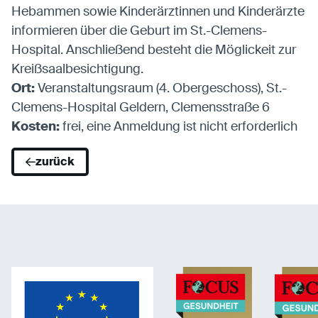
Anbieter:
Eigentümer dieser Website
Hebammen sowie Kinderärztinnen und Kinderärzte
Zweck:
Speichert die vom Benutzer ausgewählten
informieren über die Geburt im St.-Clemens-
Cookieeinstellungen.
Hospital. Anschließend besteht die Möglickeit zur
Cookie Laufzeit:
2 Wochen
Kreißsaalbesichtigung.
Ort:
Veranstaltungsraum (4. Obergeschoss), St.-
Externe Medien
Clemens-Hospital Geldern, Clemensstraße 6
Kosten:
Mit Ihrer Zustimmung erlauben Sie das Laden von
frei, eine Anmeldung ist nicht erforderlich
externen Medien.
zurück
Vimeo
Anbieter:
Vimeo Inc.
Zweck:
Verwendung um Vimeo-Videoinhalte zu
entsperren.
Youtube
Anbieter:
Youtube LLC
Zweck:
Verwendung um Youtube-Videoinhalte zu
entsperren.