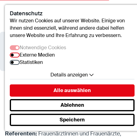
Datenschutz
Kontakt
Suche
Menü
Wir nutzen Cookies auf unserer Website. Einige von
ihnen sind essenziell, während andere dabei helfen
unsere Website und Ihre Erfahrung zu verbessern.
St.-Clemens-Hospital Geldern
Notwendige Cookies
Externe Medien
Info-Abend zur Geburt
Statistiken
Details anzeigen
Notwendige Cookies
St.-Clemens-Hospital Geldern
Termine
Alle auswählen
Essenzielle Cookies ermöglichen grundlegende
Info-Abend zur Geburt
Funktionen und sind für die einwandfreie Funktion
Ablehnen
der Website erforderlich.
Speichern
SC.Cookie
11.06.2026 , 19:00 Uhr
Name:
mscookie
Referenten:
Frauenärztinnen und Frauenärzte,