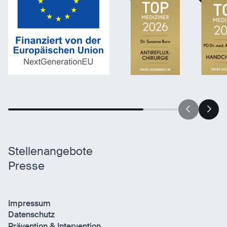
Statistiken
Statistiken-Cookies erfassen Informationen
anonym. Diese Informationen helfen uns zu
verstehen, wie unsere Besucher unsere Website
nutzen.
Matomo
Anbieter:
Matomo
Stellenangebote
Presse
Impressum
Datenschutz
Prävention & Intervention