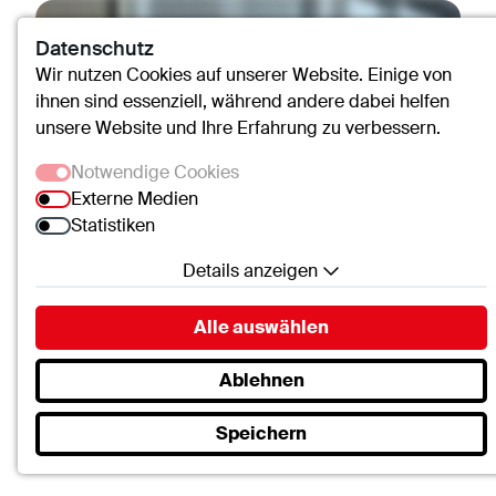
Datenschutz
Wir nutzen Cookies auf unserer Website. Einige von
ihnen sind essenziell, während andere dabei helfen
unsere Website und Ihre Erfahrung zu verbessern.
Notwendige Cookies
Externe Medien
Statistiken
Details anzeigen
Notwendige Cookies
Alle auswählen
Essenzielle Cookies ermöglichen grundlegende
Funktionen und sind für die einwandfreie Funktion
Ablehnen
der Website erforderlich.
Speichern
SC.Cookie
Petra Willemsen
Name:
mscookie